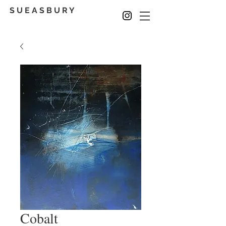
S U E A S B U R Y
Cobalt